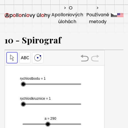
>
O
>
Apolloniových
Používané
úlohách
metody
10 - Spirograf
Locus
množina1
Press
enter
to
edit