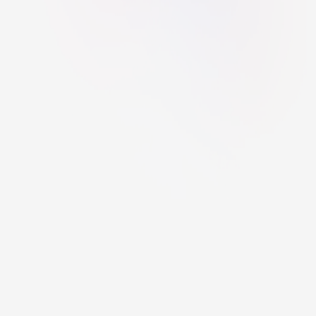
Nalezli jste na webu chybu?
Projekt zpracovali žáci gymnázia PORG pod vedením Mgr. Tomáše