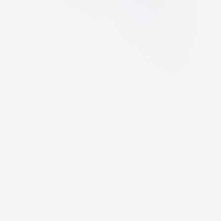
Nalezli jste na webu chybu?
Projekt zpracovali žáci gymnázia PORG pod vedením Mgr. Tomáše