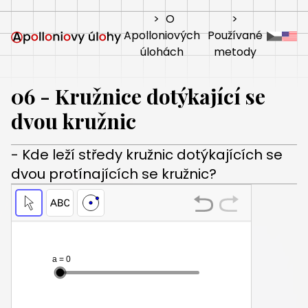
>
O
>
Apolloniových
Používané
úlohách
metody
06 - Kružnice dotýkající se
dvou kružnic
- Kde leží středy kružnic dotýkajících se
dvou protínajících se kružnic?
Conic
Conic
q
r
subscript
subscript
1
1
Press
Press
enter
enter
to
to
edit
edit