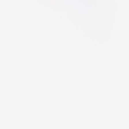
Nalezli jste na webu chybu?
Projekt zpracovali žáci gymnázia PORG pod vedením Mgr. Tomáše