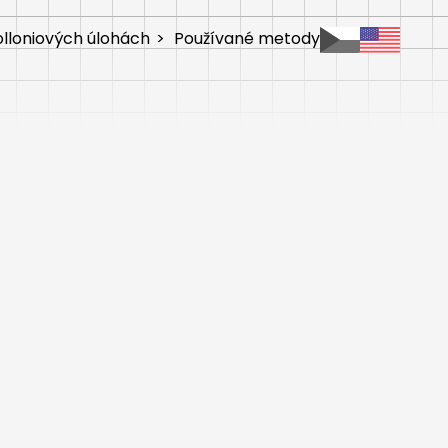
lloniových úlohách
>
Používané metody