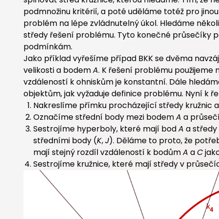
podmnožinu kritérií, a poté uděláme totéž pro ji
problém na lépe zvládnutelný úkol. Hledáme několik
středy řešení problému. Tyto konečné průsečíky 
podmínkám.
Jako příklad vyřešíme případ BKK se dvěma navzáj
velikosti a bodem
A
. K řešení problému použijeme n
vzdáleností k ohniskům je konstantní. Dále hledá
objektům, jak vyžaduje definice problému. Nyní k ře
Nakreslíme přímku procházející středy kružnic
Označíme střední body mezi bodem
A
a průsečí
Sestrojíme hyperboly, které mají bod
A
a středy
středními body (
K
,
J
). Děláme to proto, že potř
mají stejný rozdíl vzdáleností k bodům
A
a
C
jak
Sestrojíme kružnice, které mají středy v průse