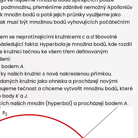
nou podmnožinu, přeměníme zdánlivě nemožný Apolloniův
 množin bodů a poté jejich průniky využijeme jako
pak musí být množinou bodů vyhovujících počátečním
em se neprotínajícími kružnicemi
c
a
d
libovolné
ásledující fakta: Hyperbola je množina bodů, kde rozdíl
me kružnici tečnou ke všem třem definovaným
šení:
 a bodem
A
.
ky našich kružnic s nově nakreslenou přímkou.
 daných kružnic jako ohniska a procházejí novými
ebujeme tečnost a chceme vytvořit množinu bodů, které
o body
K
a
J
.
čících našich množin (hyperbol) a procházejí bodem
A
.