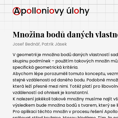
Množina bodů daných vlastn
Josef Bednář, Patrik Jásek
V geometrii je množina bodů daných vlastností sad
skupinu podmínek – použitím takových množin můžem
specifická geometrická kritéria.
Abychom lépe porozuměli tomuto konceptu, vezměme
stejné vzdálenosti od daného bodu. Podobně množi
která leží přesně mezi nimi. Totéž platí pro libovol
vzdáleností od ohnisek je konstantní.
K nalezení jakékoli takové množiny musíme najít 
výsledkem bude množina bodů s tvarem, který se liší
Pro aplikaci těchto množin v procesu řešení Apol
splňovat střed kružnice, kterou hledáme. Tím, že 