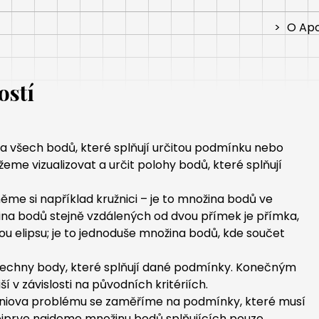
>
O Apo
ostí
a všech bodů, které splňují určitou podmínku nebo
e vizualizovat a určit polohy bodů, které splňují
 si například kružnici – je to množina bodů ve
na bodů stejně vzdálených od dvou přímek je přímka,
nou elipsu; je to jednoduše množina bodů, kde součet
všechny body, které splňují dané podmínky. Konečným
 v závislosti na původních kritériích.
loniova problému se zaměříme na podmínky, které musí
nejprve najdeme množinu bodů splňujících pouze