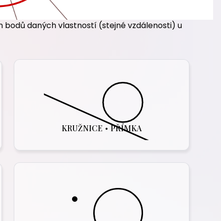
 bodů daných vlastností (stejné vzdálenosti) u
KRUŽNICE
•
PŘÍMKA