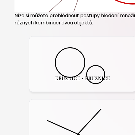
Níže si můžete prohlédnout postupy hledání množin
různých kombinací dvou objektů:
KRUŽNICE
•
KRUŽNICE